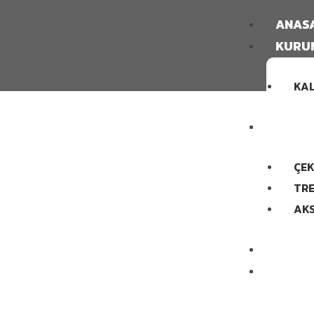
ANAS
KURU
KAL
ÜRÜN
ÇEK
TRE
AK
BLOG
İLETİŞ