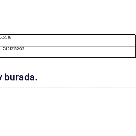
5.5518
, 7421213203
y burada.