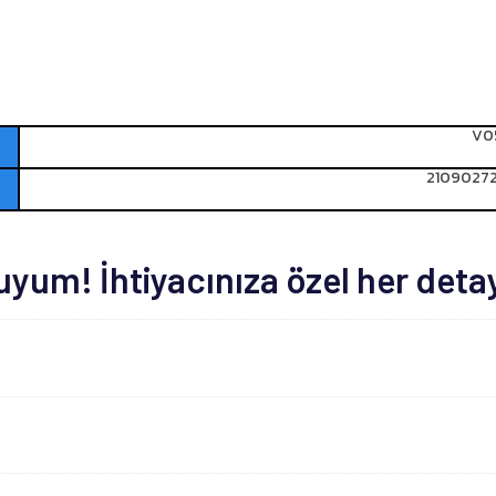
V0
21090272
um! İhtiyacınıza özel her deta