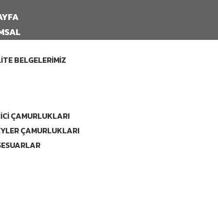
AYFA
MSAL
İTE BELGELERİMİZ
LER
ICI ÇAMURLUKLARI
YLER ÇAMURLUKLARI
SESUARLAR
İM