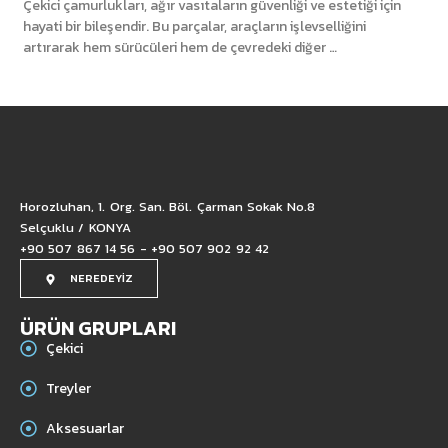
Çekici çamurlukları, ağır vasıtaların güvenliği ve estetiği için
hayati bir bileşendir. Bu parçalar, araçların işlevselliğini
artırarak hem sürücüleri hem de çevredeki diğer …
Horozluhan, 1. Org. San. Böl. Çarman Sokak No.8
Selçuklu / KONYA
+90 507 867 14 56 - +90 507 902 92 42
NEREDEYİZ
ÜRÜN GRUPLARI
Çekici
Treyler
Aksesuarlar