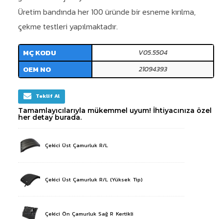
Üretim bandında her 100 üründe bir esneme kırılma,
çekme testleri yapılmaktadır.
MÇ KODU
V05.5504
OEM NO
21094393
Teklif Al
Tamamlayıcılarıyla mükemmel uyum! İhtiyacınıza özel
her detay burada.
Çekici Üst Çamurluk R/L
Çekici Üst Çamurluk R/L (Yüksek Tip)
Çekici Ön Çamurluk Sağ R Kertikli