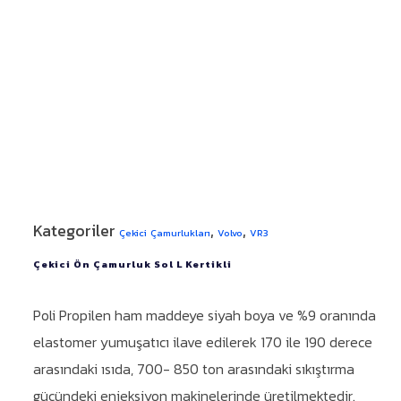
Kategoriler
,
,
Çekici Çamurlukları
Volvo
VR3
Çekici Ön Çamurluk Sol L Kertikli
Poli Propilen ham maddeye siyah boya ve %9 oranında
elastomer yumuşatıcı ilave edilerek 170 ile 190 derece
arasındaki ısıda, 700- 850 ton arasındaki sıkıştırma
gücündeki enjeksiyon makinelerinde üretilmektedir.