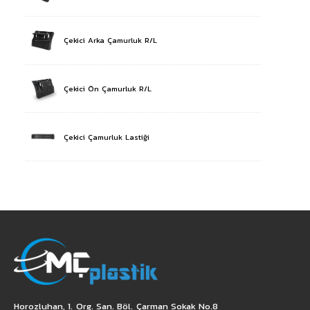
Çekici Arka Çamurluk R/L
Çekici Ön Çamurluk R/L
Çekici Çamurluk Lastiği
Horozluhan, 1. Org. San. Böl. Çarman Sokak No.8