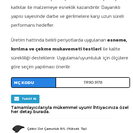
katkılar ile malzemeye esneklik kazandırılır. Dayanıklı
yapısı sayesinde darbe ve gerilmelere karşı uzun süreli
performans hedefler.
Üretim hattında belirli periyotlarda uygulanan
esneme,
kırılma ve çekme mukavemeti testleri
ile kalite
sürekliliği desteklenir. Uygulama/uyumluluk için ölçülere
göre seçim yapılması önerilir.
MÇ KODU
TR90.9176
Teklif Al
Tamamlayıcılarıyla mükemmel uyum! İhtiyacınıza özel
her detay burada.
Çekici Üst Çamurluk R/L (Yüksek Tip)