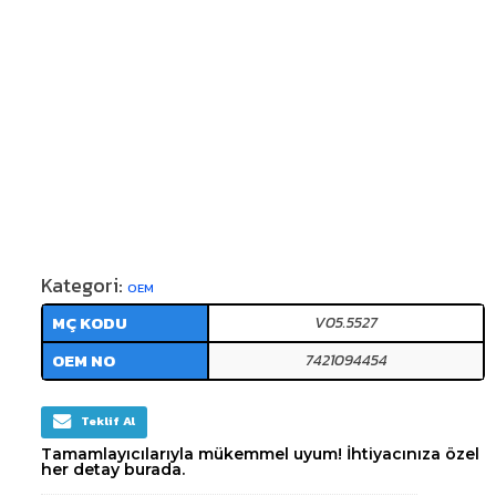
Kategori:
OEM
MÇ KODU
V05.5527
OEM NO
7421094454
Teklif Al
Tamamlayıcılarıyla mükemmel uyum! İhtiyacınıza özel
her detay burada.