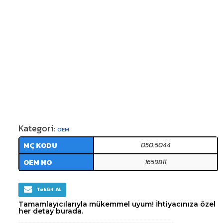
Kategori:
OEM
MÇ KODU
D50.5044
OEM NO
1659811
Teklif Al
Tamamlayıcılarıyla mükemmel uyum! İhtiyacınıza özel
her detay burada.