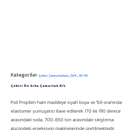
Kategoriler
,
,
Çekici Çamurlukları
DAF
XF-95
Çekici Ön Arka Çamurluk R/L
Poli Propilen ham maddeye siyah boya ve %9 oranında
elastomer yumuşatıcı ilave edilerek 170 ile 190 derece
arasındaki ısıda, 700-850 ton arasındaki sıkıştırma
gücündeki enjeksiyon makinelerinde üretilmektedir.