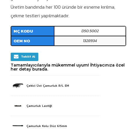
Üretim bandında her 100 üründe bir esneme kırılma,
çekme testleri yapılmaktadır.
MÇ KODU
D50.5002
OEM NO
1328934
Teklif Al
Tamamlayıcılarıyla mükemmel uyum! İhtiyacınıza özel
her detay burada.
Çekici Üst Çamurluk R/L EM
Çamurluk Lastiği
Çamurluk Kolu Düz 615mm