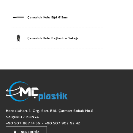
Çamurluk Kolu Eğri 615mm
Çamurluk Kolu Bağlantısı Yatağı
Horozluhan, 1. Org. San. Böl. Çarman Sokak No.8
Selçuklu / KONYA
+90 507 867 14 56 - +90 507 902 92 42
NEREDEYİZ