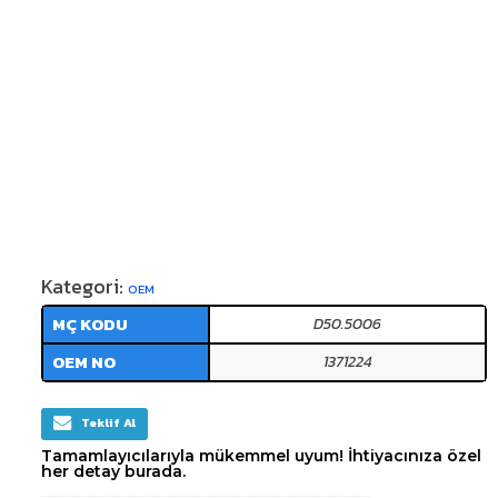
Kategori:
OEM
MÇ KODU
D50.5006
OEM NO
1371224
Teklif Al
Tamamlayıcılarıyla mükemmel uyum! İhtiyacınıza özel
her detay burada.