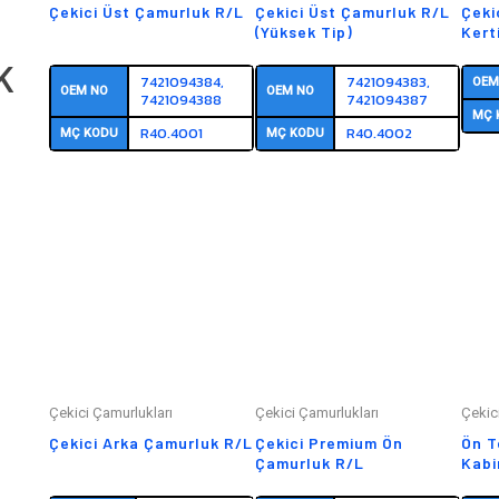
Çekici Üst Çamurluk R/L
Çekici Üst Çamurluk R/L
Çeki
(Yüksek Tip)
Kerti
K
7421094384,
7421094383,
OEM
OEM NO
OEM NO
7421094388
7421094387
MÇ 
R40.4001
R40.4002
MÇ KODU
MÇ KODU
Çekici Çamurlukları
Çekici Çamurlukları
Çekic
Çekici Arka Çamurluk R/L
Çekici Premium Ön
Ön T
Çamurluk R/L
Kabi