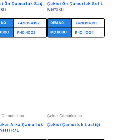
ci Ön Çamurluk Sağ R
Çekici Ön Çamurluk Sol L
kli
Kertikli
7421094392
7421094393
 NO
OEM NO
R40.4003
R40.4004
KODU
MÇ KODU
i Çamurlukları
Çekici Çamurlukları
eker Arka Çamurluk
Çekici Çamurluk Lastiği
naltı R/L