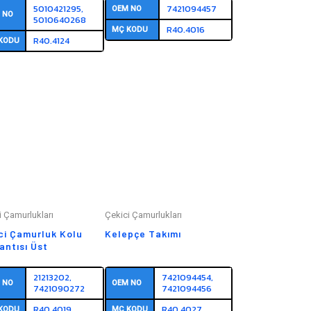
5010421295,
7421094457
OEM NO
 NO
5010640268
R40.4016
MÇ KODU
R40.4124
KODU
i Çamurlukları
Çekici Çamurlukları
ci Çamurluk Kolu
Kelepçe Takımı
antısı Üst
21213202,
7421094454,
 NO
OEM NO
7421090272
7421094456
R40.4019
R40.4027
KODU
MÇ KODU