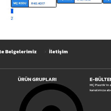
R40.4017
MÇ KODU
1
2
te Belgelerimiz
İletişim
ÜRÜN GRUPLARI
E-BÜLTE
MÇ Plastik’in
kanalımıza ab