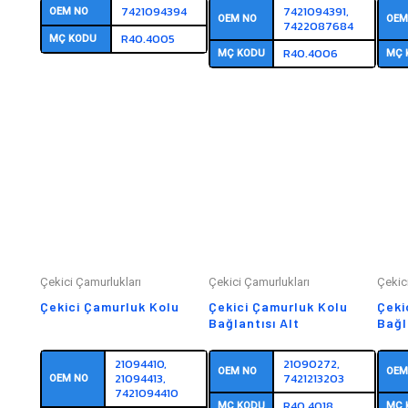
7421094394
7421094391,
OEM NO
OEM NO
OEM
7422087684
R40.4005
MÇ KODU
R40.4006
MÇ KODU
MÇ 
Çekici Çamurlukları
Çekici Çamurlukları
Çekic
Çekici Çamurluk Kolu
Çekici Çamurluk Kolu
Çeki
Bağlantısı Alt
Bağl
21094410,
21090272,
OEM NO
OEM
21094413,
7421213203
OEM NO
7421094410
R40.4018
MÇ KODU
MÇ 