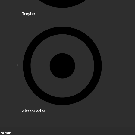
Treyler
Aksesuarlar
Pamir