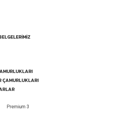
YFA
SAL
BELGELERİMİZ
ER
 ÇAMURLUKLARI
R ÇAMURLUKLARI
ARLAR
t
/
Premium 3
M