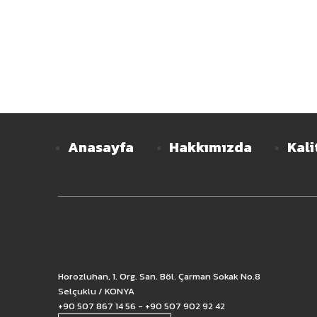
Anasayfa
Hakkımızda
Kali
Horozluhan, 1. Org. San. Böl. Çarman Sokak No.8
Selçuklu / KONYA
+90 507 867 14 56 - +90 507 902 92 42