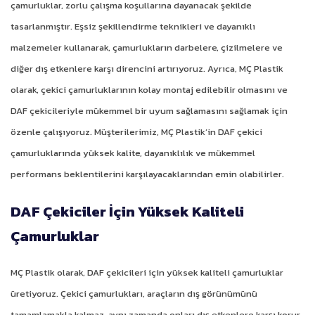
çamurluklar, zorlu çalışma koşullarına dayanacak şekilde
tasarlanmıştır. Eşsiz şekillendirme teknikleri ve dayanıklı
malzemeler kullanarak, çamurlukların darbelere, çizilmelere ve
diğer dış etkenlere karşı direncini artırıyoruz. Ayrıca, MÇ Plastik
olarak, çekici çamurluklarının kolay montaj edilebilir olmasını ve
DAF çekicileriyle mükemmel bir uyum sağlamasını sağlamak için
özenle çalışıyoruz. Müşterilerimiz, MÇ Plastik’in DAF çekici
çamurluklarında yüksek kalite, dayanıklılık ve mükemmel
performans beklentilerini karşılayacaklarından emin olabilirler.
DAF Çekiciler İçin Yüksek Kaliteli
Çamurluklar
MÇ Plastik olarak, DAF çekicileri için yüksek kaliteli çamurluklar
üretiyoruz. Çekici çamurlukları, araçların dış görünümünü
tamamlamakla kalmaz, aynı zamanda onları dış etkenlere karşı korur.