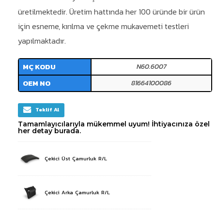
üretilmektedir. Üretim hattında her 100 üründe bir ürün
için esneme, kırılma ve çekme mukavemeti testleri
yapılmaktadır.
MÇ KODU
N60.6007
OEM NO
81664100086
Teklif Al
Tamamlayıcılarıyla mükemmel uyum! İhtiyacınıza özel
her detay burada.
Çekici Üst Çamurluk R/L
Çekici Arka Çamurluk R/L