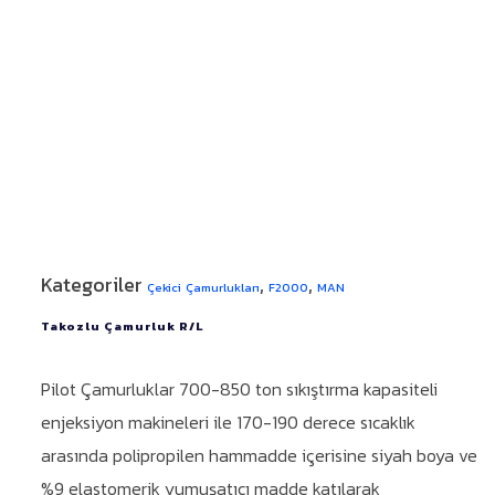
Kategoriler
,
,
Çekici Çamurlukları
F2000
MAN
Takozlu Çamurluk R/L
Pilot Çamurluklar 700-850 ton sıkıştırma kapasiteli
enjeksiyon makineleri ile 170-190 derece sıcaklık
arasında polipropilen hammadde içerisine siyah boya ve
%9 elastomerik yumuşatıcı madde katılarak