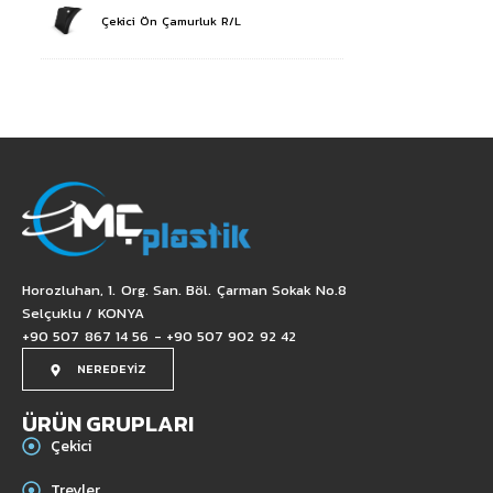
Çekici Ön Çamurluk R/L
Horozluhan, 1. Org. San. Böl. Çarman Sokak No.8
Selçuklu / KONYA
+90 507 867 14 56 - +90 507 902 92 42
NEREDEYİZ
ÜRÜN GRUPLARI
Çekici
Treyler