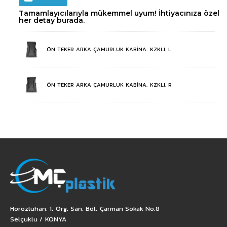
Tamamlayıcılarıyla mükemmel uyum! İhtiyacınıza özel
her detay burada.
ÖN TEKER ARKA ÇAMURLUK KABİNA. KZKLI. L
ÖN TEKER ARKA ÇAMURLUK KABİNA. KZKLI. R
Horozluhan, 1. Org. San. Böl. Çarman Sokak No.8
Selçuklu / KONYA