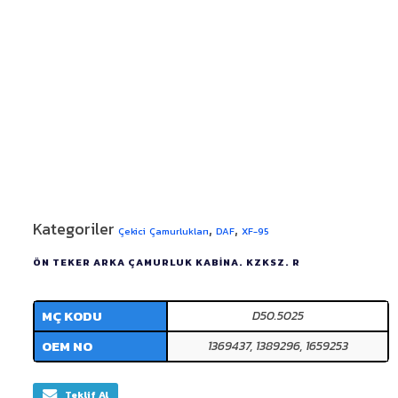
Kategoriler
,
,
Çekici Çamurlukları
DAF
XF-95
ÖN TEKER ARKA ÇAMURLUK KABİNA. KZKSZ. R
MÇ KODU
D50.5025
OEM NO
1369437, 1389296, 1659253
Teklif Al