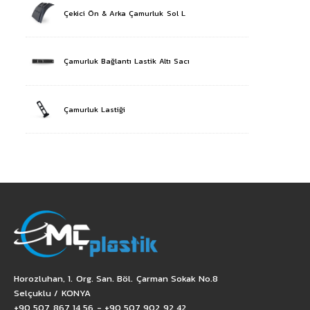
Çekici Ön & Arka Çamurluk Sol L
Çamurluk Bağlantı Lastik Altı Sacı
Çamurluk Lastiği
Horozluhan, 1. Org. San. Böl. Çarman Sokak No.8
Selçuklu / KONYA
+90 507 867 14 56 - +90 507 902 92 42