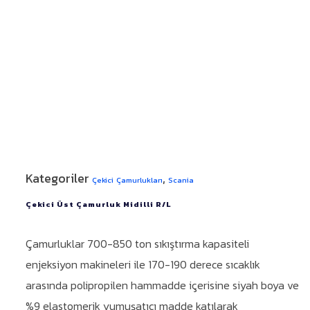
Kategoriler
,
Çekici Çamurlukları
Scania
Çekici Üst Çamurluk Midilli R/L
Çamurluklar 700-850 ton sıkıştırma kapasiteli
enjeksiyon makineleri ile 170-190 derece sıcaklık
arasında polipropilen hammadde içerisine siyah boya ve
%9 elastomerik yumuşatıcı madde katılarak