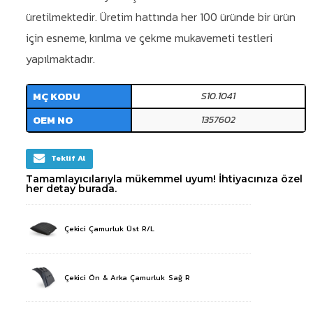
üretilmektedir. Üretim hattında her 100 üründe bir ürün
için esneme, kırılma ve çekme mukavemeti testleri
yapılmaktadır.
MÇ KODU
S10.1041
OEM NO
1357602
Teklif Al
Tamamlayıcılarıyla mükemmel uyum! İhtiyacınıza özel
her detay burada.
Çekici Çamurluk Üst R/L
Çekici Ön & Arka Çamurluk Sağ R