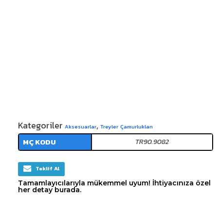
Kategoriler
,
Aksesuarlar
Treyler Çamurlukları
MÇ KODU
TR90.9082
Teklif Al
Tamamlayıcılarıyla mükemmel uyum! İhtiyacınıza özel
her detay burada.