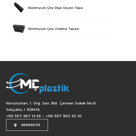
Alüminyum Çıta Dışa Geçen Tapa
Alüminyum Çıta Uzatma Tapası
Horozluhan, 1. Org. San. Böl. Çarman Sokak No.8
Selçuklu / KONYA
+90 507 867 14 56 - +90 507 902 92 42
NEREDEYİZ