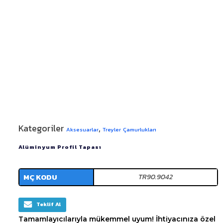
Kategoriler
,
Aksesuarlar
Treyler Çamurlukları
Alüminyum Profil Tapası
MÇ KODU
TR90.9042
Teklif Al
Tamamlayıcılarıyla mükemmel uyum! İhtiyacınıza özel