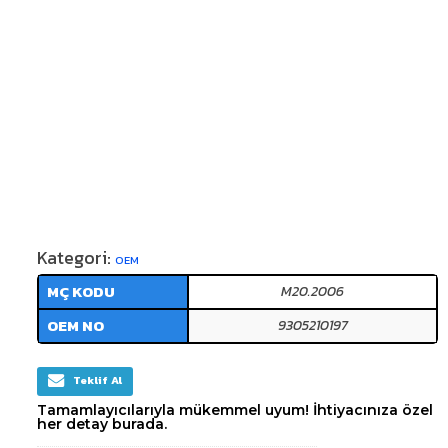
Kategori:
OEM
MÇ KODU
M20.2006
OEM NO
9305210197
Teklif Al
Tamamlayıcılarıyla mükemmel uyum! İhtiyacınıza özel
her detay burada.