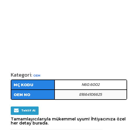
Kategori:
OEM
MÇ KODU
N60.6002
OEM NO
81664106625
Teklif Al
Tamamlayıcılarıyla mükemmel uyum! İhtiyacınıza özel
her detay burada.