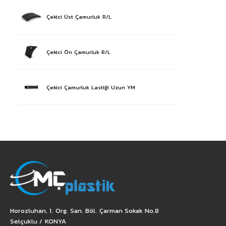
Çekici Üst Çamurluk R/L
Çekici Ön Çamurluk R/L
Çekici Çamurluk Lastiği Uzun YM
Horozluhan, 1. Org. San. Böl. Çarman Sokak No.8
Selçuklu / KONYA