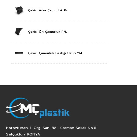
Çekici Arka Çamurluk R/L
Çekici Ön Çamurluk R/L
Çekici Çamurluk Lastiği Uzun YM
Horozluhan, 1. Org. San. Böl. Çarman Sokak No.8
Selçuklu / KONYA