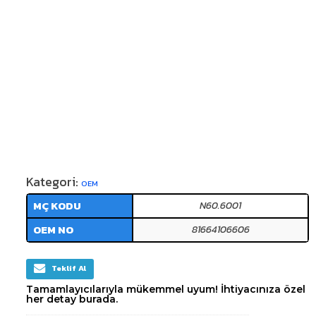
Kategori:
OEM
MÇ KODU
N60.6001
OEM NO
81664106606
Teklif Al
Tamamlayıcılarıyla mükemmel uyum! İhtiyacınıza özel
her detay burada.