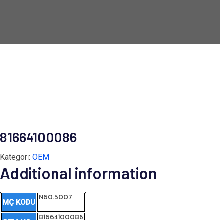
81664100086
Kategori:
OEM
Additional information
N60.6007
MÇ KODU
81664100086