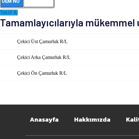
OEM NO
Teklif Al
Tamamlayıcılarıyla mükemmel uy
Çekici Üst Çamurluk R/L
Çekici Arka Çamurluk R/L
Çekici Ön Çamurluk R/L
Anasayfa
Hakkımızda
Kali