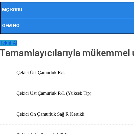
MÇ KODU
OEM NO
Teklif Al
Tamamlayıcılarıyla mükemmel uy
Çekici Üst Çamurluk R/L
Çekici Üst Çamurluk R/L (Yüksek Tip)
Çekici Ön Çamurluk Sağ R Kertikli