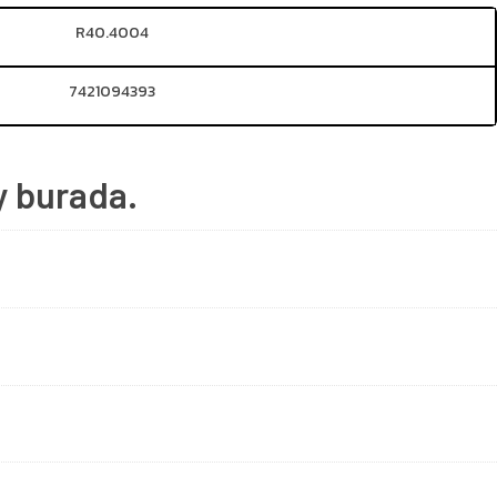
R40.4004
7421094393
y burada.