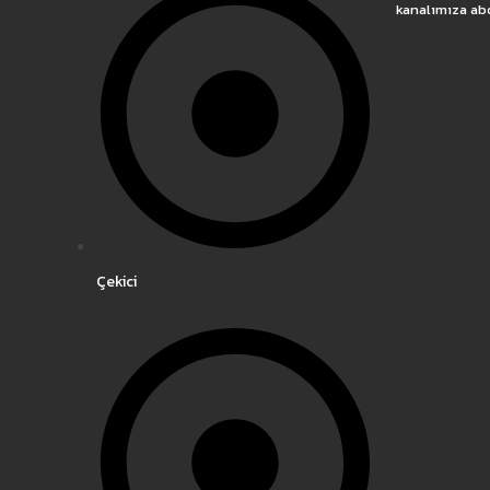
kanalımıza ab
Çekici