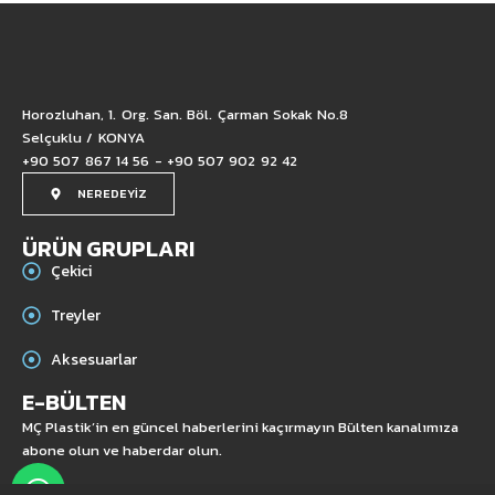
Horozluhan, 1. Org. San. Böl. Çarman Sokak No.8
Selçuklu / KONYA
+90 507 867 14 56 - +90 507 902 92 42
NEREDEYİZ
ÜRÜN GRUPLARI
Çekici
Treyler
Aksesuarlar
E-BÜLTEN
MÇ Plastik’in en güncel haberlerini kaçırmayın Bülten kanalımıza
abone olun ve haberdar olun.