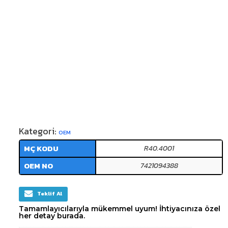
Kategori:
OEM
MÇ KODU
R40.4001
OEM NO
7421094388
Teklif Al
Tamamlayıcılarıyla mükemmel uyum! İhtiyacınıza özel
her detay burada.