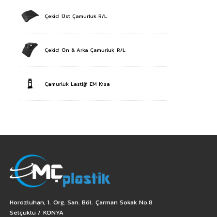
Çekici Üst Çamurluk R/L
Çekici Ön & Arka Çamurluk R/L
Çamurluk Lastiği EM Kısa
Horozluhan, 1. Org. San. Böl. Çarman Sokak No.8
Selçuklu / KONYA