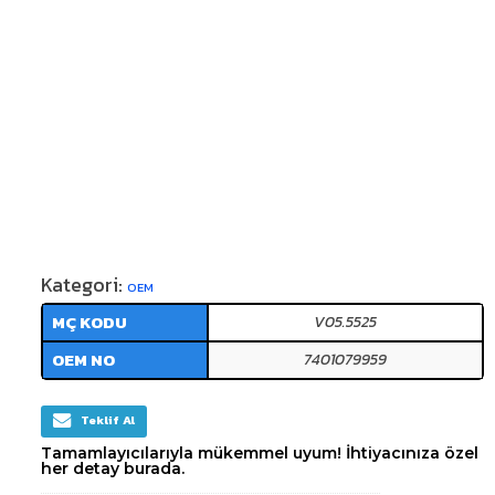
Kategori:
OEM
MÇ KODU
V05.5525
OEM NO
7401079959
Teklif Al
Tamamlayıcılarıyla mükemmel uyum! İhtiyacınıza özel
her detay burada.