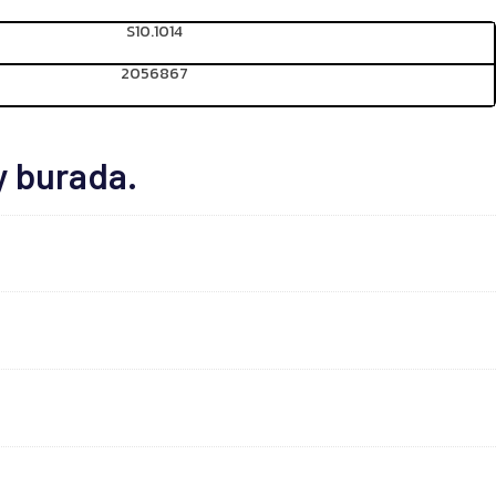
S10.1014
2056867
y burada.