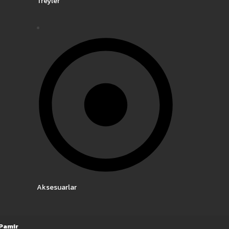
Treyler
Aksesuarlar
Pamir