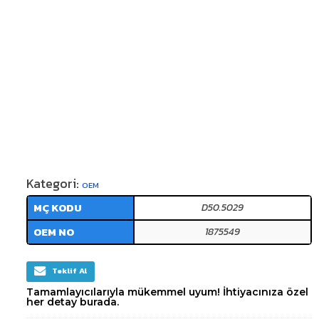
Kategori:
OEM
MÇ KODU
D50.5029
OEM NO
1875549
Teklif Al
Tamamlayıcılarıyla mükemmel uyum! İhtiyacınıza özel
her detay burada.